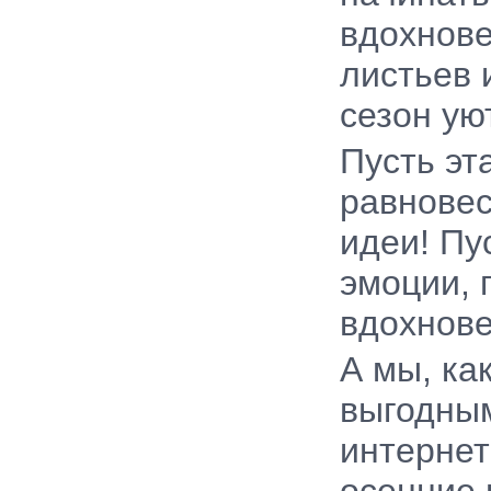
вдохнове
листьев 
сезон ую
Пусть эт
равновес
идеи! Пу
эмоции, 
вдохнове
А мы, ка
выгодны
интернет