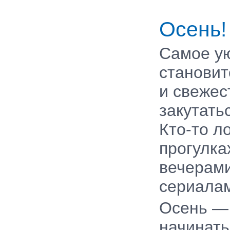
Осень!
Самое ую
становит
и свежес
закутать
Кто-то л
прогулка
вечерам
сериала
Осень — 
начинать